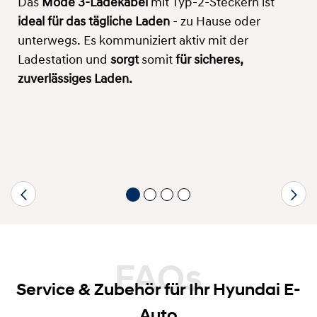
Das
Mode 3-Ladekabel
mit Typ-2-Steckern ist
ideal für das tägliche Laden
- zu Hause oder
unterwegs. Es kommuniziert aktiv mit der
Ladestation und
sorgt
somit
für sicheres,
zuverlässiges Laden.
FAQs
Service & Zubehör für Ihr Hyundai E-
Auto