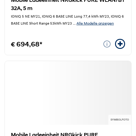
Mobile Ladeeinheit NRGkick PURE WLAN/BT
32A, 5 m
IONIQ 5 NE MY21, IONIQ 6 BASE LINE Long 77,4 kWh MY23, IONIQ 6
Alle Modelle anzeigen
BASE LINE Short Range 53kWh MY23
...
€ 694,68*
SYMBOLFOTO
Mobile Ladeeinheit NRGkick PURE