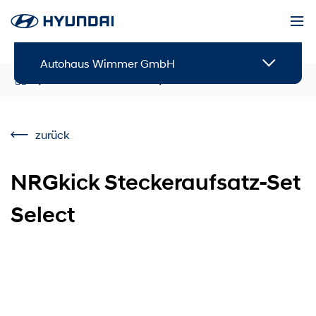
Autohaus Wimmer GmbH
Service & Zubehör
Zubehör
zurück
NRGkick Steckeraufsatz-Set
Select